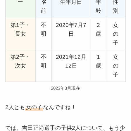
ー
名
生年月日
年
性
前
齢
別
第1子・
不
2020年7月7
2
女
長女
明
日
歳
の
子
第2子・
不
2021年12月
1
女
次女
明
12日
歳
の
子
2023年3月現在
2人とも
女の子
なんですね！
では、吉田正尚選手の子供2人について、もう少