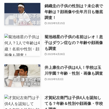
錦織圭の子供の性別は？未公表で
年齢は？顔画像や生年月日も徹底
調査！
2023年5月15日
菊池雄星の子供の名前はレオ！息
子はダウン症なの？年齢や顔画像
も調査
2023年4月28日
井上康生の子供は4人！学校は玉
川学園？年齢・性別・画像も調査
2023年5月2日
才賀紀左衛門は子供4人を認知し
てる？年齢＆性別や顔画像・学校