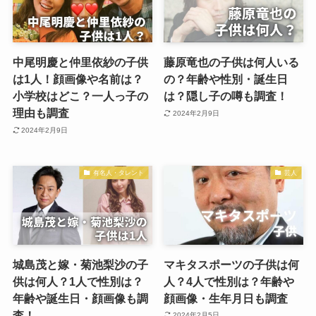
中尾明慶と仲里依紗の子供
藤原竜也の子供は何人いる
は1人！顔画像や名前は？
の？年齢や性別・誕生日
小学校はどこ？一人っ子の
は？隠し子の噂も調査！
理由も調査
2024年2月9日
2024年2月9日
有名人・タレント
芸人
城島茂と嫁・菊池梨沙の子
マキタスポーツの子供は何
供は何人？1人で性別は？
人？4人で性別は？年齢や
年齢や誕生日・顔画像も調
顔画像・生年月日も調査
査！
2024年2月5日