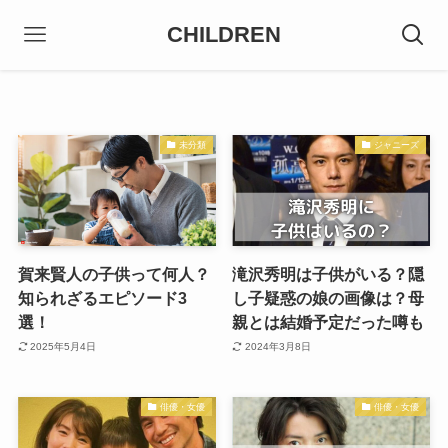
CHILDREN
未分類
ジャニーズ
賀来賢人の子供って何人？
滝沢秀明は子供がいる？隠
知られざるエピソード3
し子疑惑の娘の画像は？母
選！
親とは結婚予定だった噂も
2025年5月4日
2024年3月8日
俳優・女優
俳優・女優