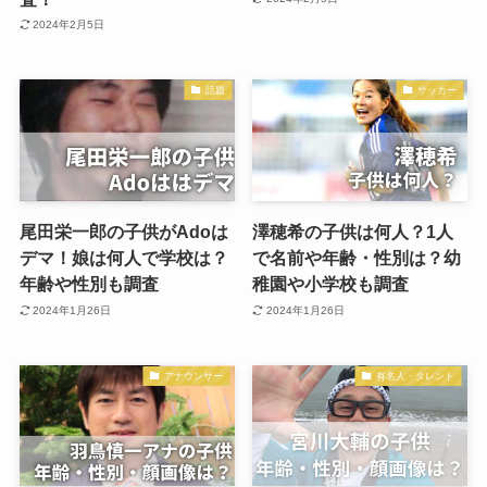
2024年2月5日
話題
サッカー
尾田栄一郎の子供がAdoは
澤穂希の子供は何人？1人
デマ！娘は何人で学校は？
で名前や年齢・性別は？幼
年齢や性別も調査
稚園や小学校も調査
2024年1月26日
2024年1月26日
アナウンサー
有名人・タレント