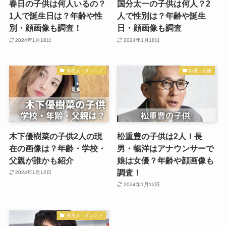
春日の子供は何人いるの？
国分太一の子供は何人？2
1人で誕生日は？年齢や性
人で性別は？年齢や誕生
別・顔画像も調査！
日・顔画像も調査
2024年1月18日
2024年1月18日
有名人・タレント
俳優・女優
木下優樹菜の子供2人の現
松重豊の子供は2人！長
在の画像は？年齢・学校・
男・暢洋はアナウンサーで
父親が誰かも紹介
娘は女優？年齢や顔画像も
調査！
2024年1月12日
2024年1月12日
有名人・タレント