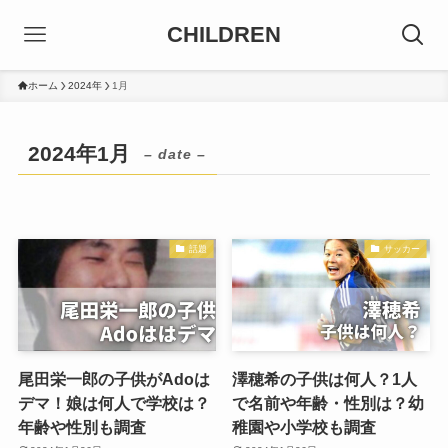
CHILDREN
ホーム
2024年
1月
2024年1月
– date –
話題
サッカー
尾田栄一郎の子供がAdoは
澤穂希の子供は何人？1人
デマ！娘は何人で学校は？
で名前や年齢・性別は？幼
年齢や性別も調査
稚園や小学校も調査