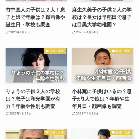
竹中直人の子供は２人！息
麻生久美子の子供２人の学
子と娘で年齢は？顔画像や
校は？長女は早稲田で息子
誕生日・学校も調査
は目黒大学幼稚園？
2023年4月26日
2023年4月24日
俳優・女優
俳優・女優
りょうの子供２人の学校
小林薫に子供はいるの？息
は？息子は和光学園が有
子が1人で娘は？年齢や生
力？年齢や性別も調査
年月日・顔画像も調査
2023年4月17日
2023年4月11日
俳優・女優
俳優・女優