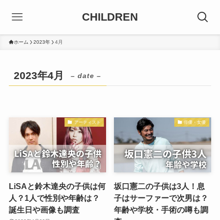
CHILDREN
ホーム
2023年
4月
2023年4月
– date –
アーティスト
俳優・女優
LiSAと鈴木達央の子供は何
坂口憲二の子供は3人！息
人？1人で性別や年齢は？
子はサーファーで次男は？
誕生日や画像も調査
年齢や学校・手術の噂も調