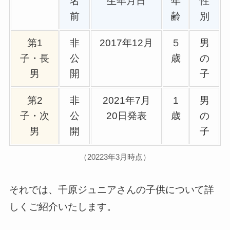
名
生年月日
年
性
前
齢
別
第1
非
2017年12月
５
男
子・長
公
歳
の
男
開
子
第2
非
2021年7月
1
男
子・次
公
20日発表
歳
の
男
開
子
（20223年3月時点）
それでは、千原ジュニアさんの子供について詳
しくご紹介いたします。