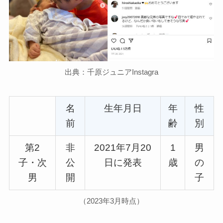
出典：千原ジュニアInstagra
名
生年月日
年
性
前
齢
別
第2
非
2021年7月20
1
男
子・次
公
日に発表
歳
の
男
開
子
（2023年3月時点）