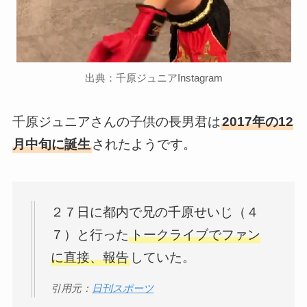
出典：千原ジュニアInstagram
千原ジュニアさんの子供の長男君は
2017年の12
月中旬に誕生
されたようです。
２７日に都内で兄の千原せいじ（４
７）と行った
トークライブでファン
に直接、報告
していた。
引用元：
日刊スポーツ