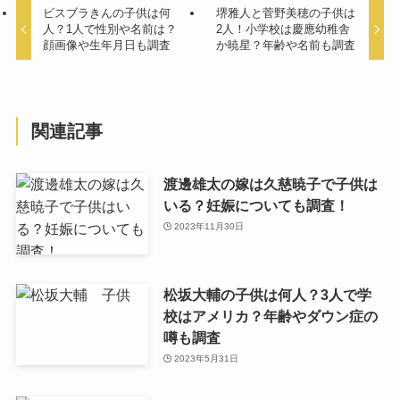
ビスブラきんの子供は何
堺雅人と菅野美穂の子供は
人？1人で性別や名前は？
2人！小学校は慶應幼稚舎
顔画像や生年月日も調査
か暁星？年齢や名前も調査
関連記事
渡邊雄太の嫁は久慈暁子で子供は
いる？妊娠についても調査！
2023年11月30日
松坂大輔の子供は何人？3人で学
校はアメリカ？年齢やダウン症の
噂も調査
2023年5月31日