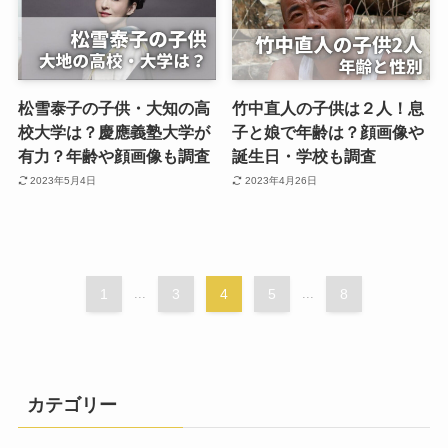
松雪泰子の子供・大知の高
竹中直人の子供は２人！息
校大学は？慶應義塾大学が
子と娘で年齢は？顔画像や
有力？年齢や顔画像も調査
誕生日・学校も調査
2023年5月4日
2023年4月26日
1
...
3
4
5
...
8
カテゴリー