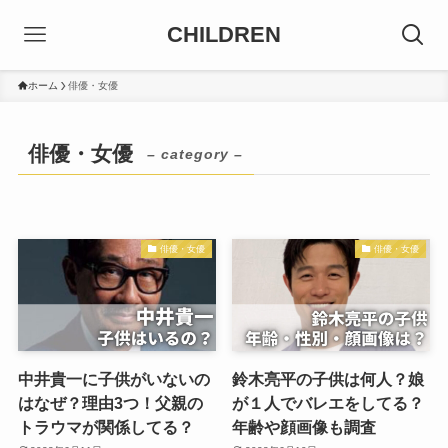
CHILDREN
ホーム
俳優・女優
俳優・女優
– category –
俳優・女優
俳優・女優
中井貴一に子供がいないの
鈴木亮平の子供は何人？娘
はなぜ？理由3つ！父親の
が１人でバレエをしてる？
トラウマが関係してる？
年齢や顔画像も調査