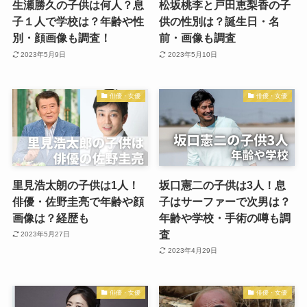
生瀬勝久の子供は何人？息
松坂桃李と戸田恵梨香の子
子１人で学校は？年齢や性
供の性別は？誕生日・名
別・顔画像も調査！
前・画像も調査
2023年5月9日
2023年5月10日
俳優・女優
俳優・女優
里見浩太朗の子供は1人！
坂口憲二の子供は3人！息
俳優・佐野圭亮で年齢や顔
子はサーファーで次男は？
画像は？経歴も
年齢や学校・手術の噂も調
査
2023年5月27日
2023年4月29日
俳優・女優
俳優・女優