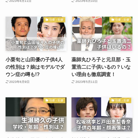
2023年6月11日
2023年6月10日
俳優・女優
俳優・女優
小栗旬と山田優の子供4人
薬師丸ひろ子と元旦那・玉
の性別は？娘はモデルでダ
置浩二に子供いるの？いな
ウン症の噂も!?
い理由も徹底調査！
2023年6月9日
2023年5月11日
俳優・女優
俳優・女優